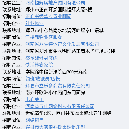
招聘企业：
河南恒辉房地产顾问有限公司
联系地址：郑州市正商环湖国际恒辉大厦6楼
招聘岗位：
正商书香华府置业顾问
招聘企业：
建业物业
联系地址：辉县市中心路南水北调河畔煜泰山语城
招聘岗位：
售楼部物业客服女
招聘企业：
河南省八壹特体育文化发展有限公司
联系地址：河南省郑州市金水明理路正商木华广场1号楼
招聘岗位：
零基础健身教练
招聘企业：
快活林农家院
联系地址：学院路中段新法院西300米路南
招聘岗位：
领班/收银员/店长
招聘企业：
辉县市立乐多商贸有限责任公司
联系地址：南外环欧洲小镇南门东门面房
招聘岗位：
电商美工
招聘企业：
河南省五叶网络科技有限责任公司
联系地址：世纪清华C区，西门往东20米路北五叶网络
招聘岗位：
网络销售
招聘企业：
辉县市大灰狼乔氏桌球俱乐部