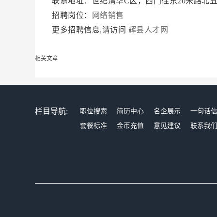
联系地址：世纪清华C区，西门往东20米路北
招聘岗位：
网络销售
更多招聘信息,请访问
辉县人才网
相关文章
栏目导航:
职位搜索
简历中心
名企展示
一句话
套餐标准
金币充值
意见建议
联系我