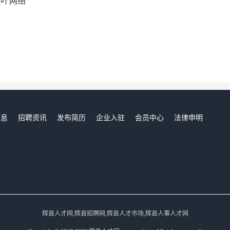
五叶网络
信息
招聘资讯
发布简历
企业入驻
会员中心
法律申明
们
辉县人才网,辉县招聘网,辉县人才市场,辉县人事人才网