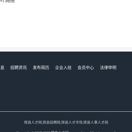
五叶网络
信息
招聘资讯
发布简历
企业入驻
会员中心
法律申明
们
辉县人才网,辉县招聘网,辉县人才市场,辉县人事人才网