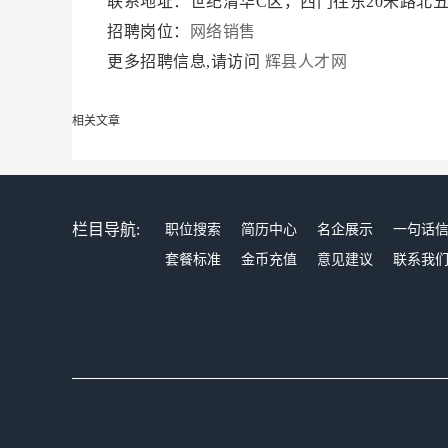
联系地址：世纪清华C区，西门往东20米路北
招聘岗位：
网络销售
更多招聘信息,请访问
辉县人才网
相关文章
栏目导航:
职位搜索
简历中心
名企展示
一句话
套餐标准
金币充值
意见建议
联系我