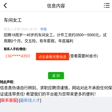
信息内容
车间女工
辉县人才网 2026.08.08
举报
招聘18周岁一45岁的车间女工，计件工资约3500一5000元，试
用期2个月，交五险，有年薪假，年底福利
联系人手机/微信：
(查看需要80金币)
136****4393
点击查看完整信息
特此声明：
信息真伪请自行辨别，求职应聘须谨慎，网站对此不承担任何保
证或连带责任! 希望我们的平台能为您带来更多的便利！
[
联系客服
]
[
最新找人才
]