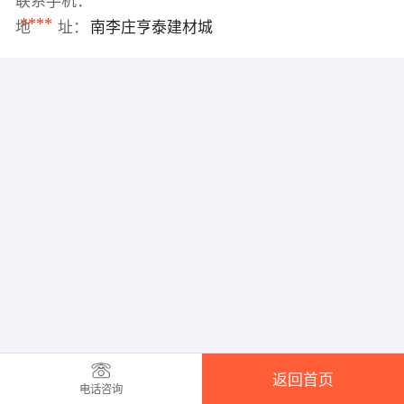
联系手机：
****
地 址：
南李庄亨泰建材城
返回首页
电话咨询