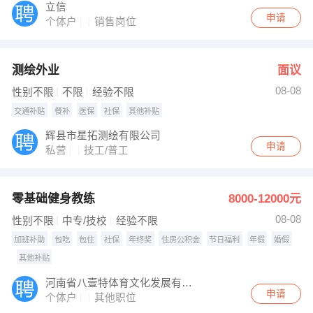
立信
申请
个体户
销售岗位
测绘外业
面议
08-08
性别不限
不限
经验不限
交通补贴
餐补
医保
社保
其他补贴
辉县市星拓测绘有限公司
申请
私营
技工/普工
零基础健身教练
8000-12000元
08-08
性别不限
中专/技校
经验不限
加班补助
包吃
包住
社保
年终奖
住房公积金
节日福利
年假
婚假
其他补贴
河南省八壹特体育文化发展有限公司
申请
个体户
其他职位