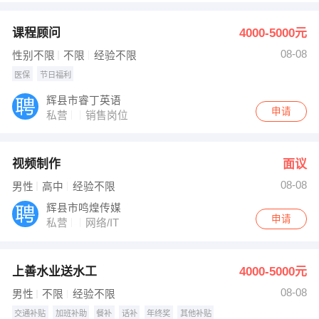
课程顾问
4000-5000元
08-08
性别不限
不限
经验不限
医保
节日福利
辉县市睿丁英语
申请
私营
销售岗位
视频制作
面议
08-08
男性
高中
经验不限
辉县市鸣煌传媒
申请
私营
网络/IT
上善水业送水工
4000-5000元
08-08
男性
不限
经验不限
交通补贴
加班补助
餐补
话补
年终奖
其他补贴