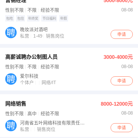
营销经理
5000-8000元
08-08
性别不限
不限
经验不限
包吃
包住
年终奖
节日福利
年假
晚妆派对酒吧
申请
私营
1-49
销售岗位
高薪诚聘办公制图人员
3000-4000元
08-08
性别不限
不限
经验不限
爱尔科技
申请
个体户
网络/IT
网络销售
8000-12000元
08-08
性别不限
高中
经验不限
河南省五叶网络科技有限责任公司
申请
私营
销售岗位